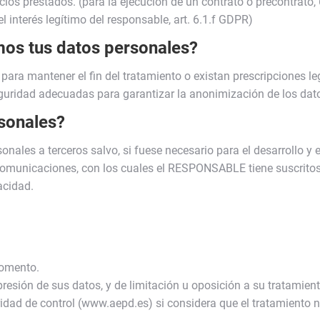
icios prestados. (para la ejecución de un contrato o precontrato
l interés legítimo del responsable, art. 6.1.f GDPR)
os tus datos personales?
ara mantener el fin del tratamiento o existan prescripciones l
guridad adecuadas para garantizar la anonimización de los dato
rsonales?
ales a terceros salvo, si fuese necesario para el desarrollo y e
comunicaciones, con los cuales el RESPONSABLE tiene suscritos
acidad.
momento.
presión de sus datos, y de limitación u oposición a su tratamient
dad de control (www.aepd.es) si considera que el tratamiento n