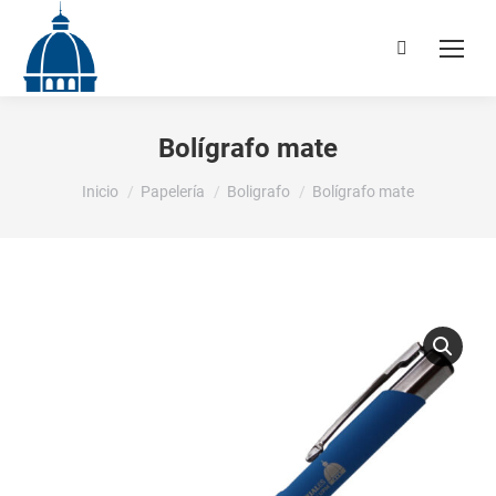
Buscar:
Bolígrafo mate
Estás aquí:
Inicio
Papelería
Boligrafo
Bolígrafo mate