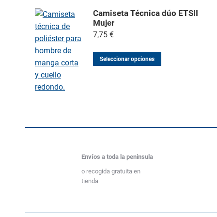
Camiseta Técnica dúo ETSII
Mujer
7,75
€
Seleccionar opciones
Envíos a toda la peninsula
o recogida gratuita en
tienda