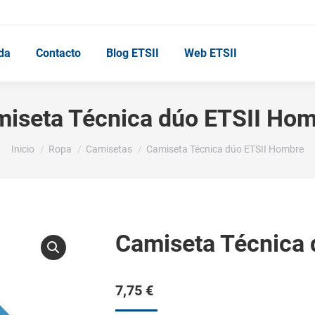
da
Contacto
Blog ETSII
Web ETSII
iseta Técnica dúo ETSII Ho
Estás aquí:
Inicio
Ropa
Camisetas
Camiseta Técnica dúo ETSII Hombre
Camiseta Técnica
7,75
€