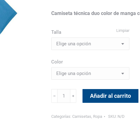
Camiseta técnica duo color de manga co
Limpiar
Talla
Color
Camiseta
Añadir al carrito
﹣
﹢
Técnica
dúo
ETSII
Categorías:
Camisetas
,
Ropa
SKU:
N/D
Hombre
cantidad