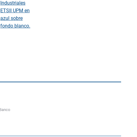
o
 Banco