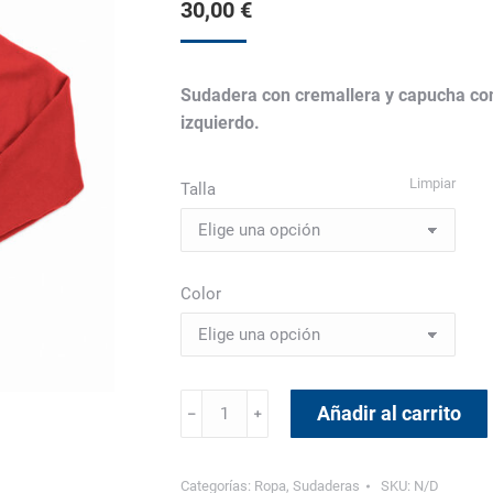
30,00
€
Sudadera con cremallera y capucha con
izquierdo.
Limpiar
Talla
Color
Sudadera
Añadir al carrito
﹣
﹢
con
capucha
y
Categorías:
Ropa
,
Sudaderas
SKU:
N/D