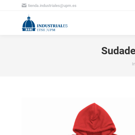
tienda.industriales@upm.es
Sudader
E
I