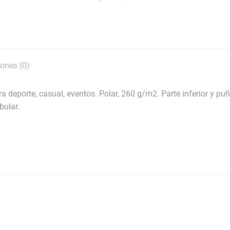
cremallera
(Unisex)
cantidad
ones (0)
eporte, casual, eventos. Polar, 260 g/m2. Parte inferior y puño
bular.