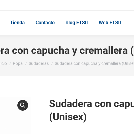
Tienda
Contacto
Blog ETSII
Web ETSII
a con capucha y cremallera 
stás aquí:
nicio
Ropa
Sudaderas
Sudadera con capucha y cremallera (Unise
Sudadera con capu
(Unisex)