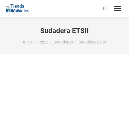
Buscar:
Sudadera ETSII
Estás aquí:
Inicio
Ropa
Sudaderas
Sudadera ETSII